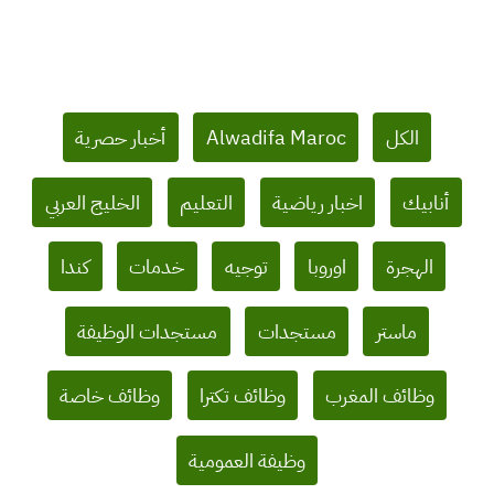
Filter
الكل
Alwadifa Maroc
أخبار حصرية
posts
by
أنابيك
اخبار رياضية
التعليم
الخليج العربي
category
الهجرة
اوروبا
توجيه
خدمات
كندا
ماستر
مستجدات
مستجدات الوظيفة
وظائف المغرب
وظائف تكترا
وظائف خاصة
وظيفة العمومية