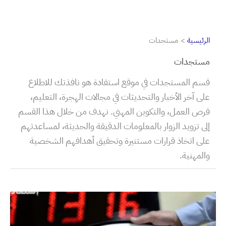
الرئيسية
مستجدات
مستجدات
قسم المستجدات في موقع استفادة هو نافذتك للاطلاع
على آخر الأخبار والتحديثات في مجالات الهجرة، التعليم،
فرص العمل، والتكوين المهني. نهدف من خلال هذا القسم
إلى تزويد الزوار بالمعلومات الدقيقة والحديثة، لمساعدتهم
على اتخاذ قرارات مستنيرة وتحقيق أهدافهم الشخصية
والمهنية.