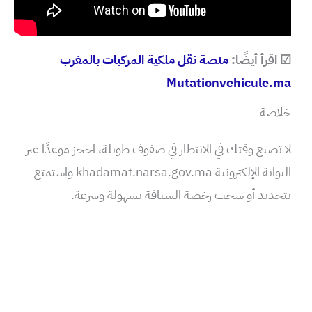
☑ اقرأ أيضًا:
منصة نقل ملكية المركبات بالمغرب
Mutationvehicule.ma
خلاصة
لا تضيع وقتك في الانتظار في صفوف طويلة، احجز موعدًا عبر
البوابة الإلكترونية khadamat.narsa.gov.ma واستمتع
بتجديد أو سحب رخصة السياقة بسهولة وسرعة.