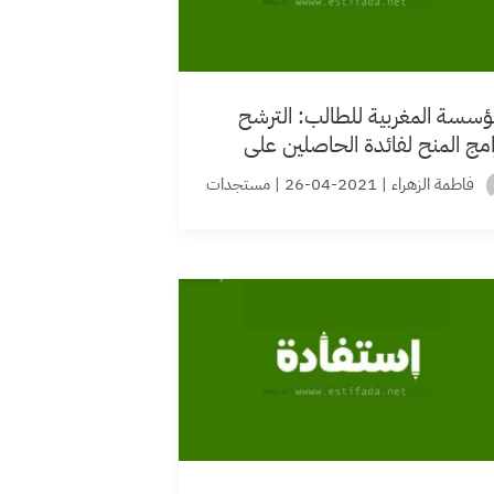
ؤسسة المغربية للطالب: الترشح
امج المنح لفائدة الحاصلين على
اكالوريا برسم السنة الدراسية
فاطمة الزهراء
|
2021-04-26
|
مستجدات
2021/20