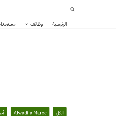
خطي
البحث
لى
لمحتوى
الرئيسية
وظائف
مستجدا
Filter
الكل
Alwadifa Maroc
أخب