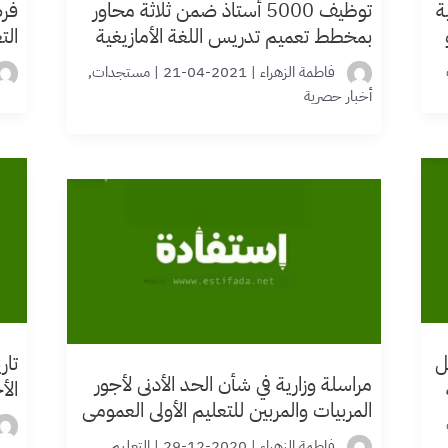
ة
توظيف 5000 أستاذ ضمن ثلاثة محاور
فرص
بمخطط تعميم تدريس اللغة الأمازيغية
التع
بالتعليم المدرسي
فاطمة الزهراء
|
2021-04-21
|
مستجدات
,
أخبار حصرية
ل
تار
مراسلة وزارية في شأن الحد الأدنى لأجور
الأ
المربيات والمربين للتعليم الأولي العمومي
البكا
ل 28 ديسمبر 2020
فاطمة الزهراء
|
2020-12-29
|
التعليم
,