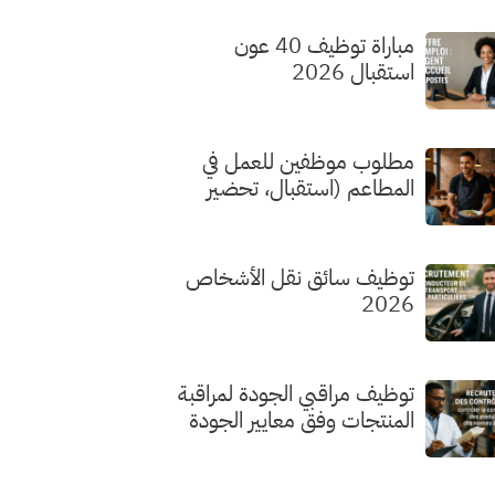
مباراة توظيف 40 عون
استقبال 2026
مطلوب موظفين للعمل في
المطاعم (استقبال، تحضير
الطلبات، الطهي) بدون شهادة
توظيف سائق نقل الأشخاص
2026
توظيف مراقبي الجودة لمراقبة
المنتجات وفق معايير الجودة