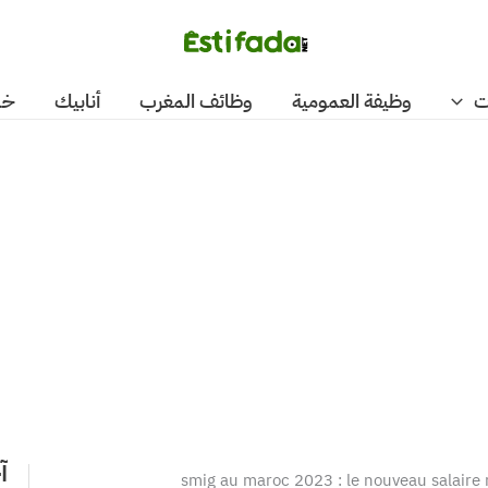
ت
وظيفة العمومية
وظائف المغرب
أنابيك
خد
آ
smig au maroc 2023 : le nouveau salair