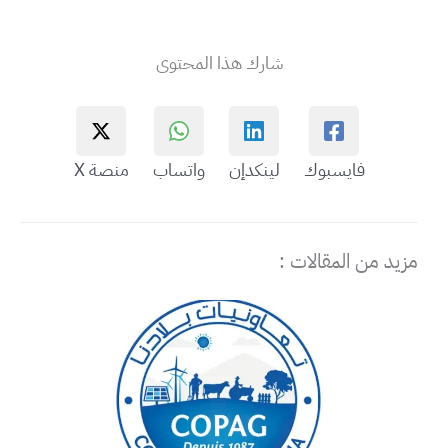
شارك هذا المحتوى
فايسبوك
لينكدإن
واتساب
منصة X
مزيد من المقالات :