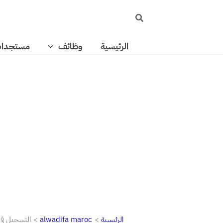
خطي
البحث
لى
لمحتوى
الرئيسية
وظائف
مستجدا
الرئيسية
alwadifa maroc
التسجيل في م