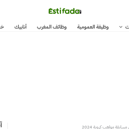
ت
وظيفة العمومية
وظائف المغرب
أنابيك
خد
آ
سابقة مواهب كروية 2024