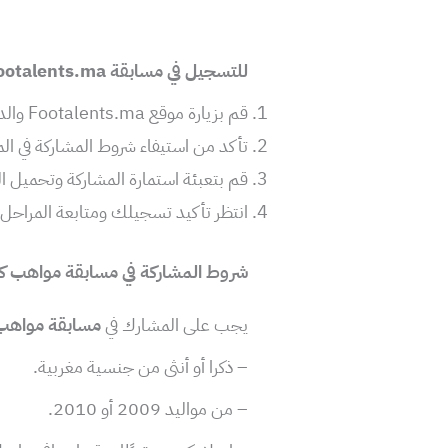
للتسجيل في مسابقة Footalents.ma، يمكنك اتباع الخطوات التالية:
قم بزيارة موقع Footalents.ma والدخول إلى أكاديمية محمد السادس لكرة القدم.
تأكد من استيفاء شروط المشاركة في ال
قم بتعبئة استمارة المشاركة وتحميل الو
انتظر تأكيد تسجيلك ومتابعة المراحل ا
شروط المشاركة في مسابقة مواهب كروية lents
يجب على المشارك في
مسابقة مواهب كروية 
– ذكرا أو أنثى من جنسية مغربية.
– من مواليد 2009 أو 2010.