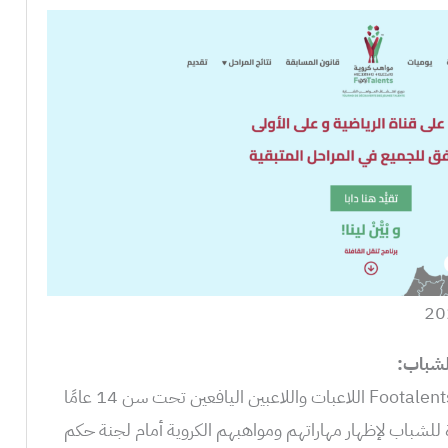
لشباب:
تستهدف مسابقة مواهب كروية Footalents.ma اللاعبات واللاعبين اليافعين تحت سن 14 عامًا
يدة للشباب لإظهار مهاراتهم ومواهبهم الكروية أمام لجنة حكم