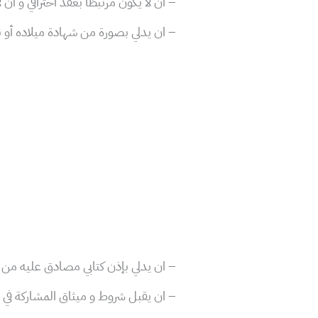
– ان لا يكون مرتبطًا بعقد احترافي و ان لا
– ان يدلي بصورة من شهادة ميلاده أو ن
– ان يدلي بإذن كتابي مصادق عليه من ط
– ان يقبل شروط و ميثاق المشاركة في