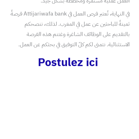
العمل عمليةً مستمرةً ومُخططةً بشكل جيد.
في النهاية، تُعتبر فرص العمل في Attijariwafa bank فرصةً
ثمينةً للباحثين عن عمل في المغرب. لذلك، ننصحكم
بالتقديم على الوظائف الشاغرة وغتنم هذه الفرصة
الاستثنائية. نتمنى لكم كلّ التوفيق في بحثكم عن العمل.
Postulez ici