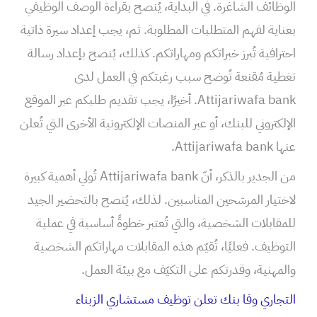
الوظائف الشاغرة. في البداية، يُنصح بقراءة الوصف الوظيفي
بعناية لفهم المتطلبات المطلوبة. ثم، يجب إعداد سيرة ذاتية
احترافية تُبرز خبراتكم ومهاراتكم. كذلك، يُنصح بإعداد رسالة
تغطية مُقنعة تُوضح سبب رغبتكم في العمل لدى
Attijariwafa bank. أخيرًا، يجب تقديم طلبكم عبر الموقع
الإلكتروني للبنك، أو عبر المنصات الإلكترونية الأخرى التي تُعلن
عنها Attijariwafa bank.
من الجدير بالذكر، أنّ Attijariwafa bank تُولي أهمية كبيرة
لاختيار المرشحين المناسبين. لذلك، يُنصح بالتحضير الجيد
للمقابلات الشخصية، والتي تُعتبر خطوةً أساسية في عملية
التوظيف. فعليًا، تُقيّم هذه المقابلات مهاراتكم الشخصية
والمهنية، وقدرتكم على التكيّف مع بيئة العمل.
التجاري وفا بنك تعلن توظيف مستشاري الزبناء