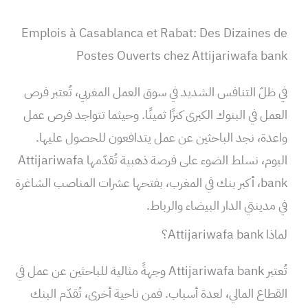
Emplois à Casablanca et Rabat: Des Dizaines de
Postes Ouverts chez Attijariwafa bank
في ظلّ التنافس الشديد في سوق العمل المغربي، تُعتبر فرص
العمل في البنوك الكبرى كنزًا ثمينًا. وحيثما تتواجد فرص عمل
واعدة، نجد الباحثين عن عمل يتدافعون للحصول عليها.
اليوم، نسلط الضوء على فرصة ذهبية تُقدّمها Attijariwafa
bank، أكبر بنك في المغرب، بفتحها عشرات المناصب الشاغرة
في مدينتي الدار البيضاء والرباط.
لماذا Attijariwafa bank؟
تُعتبر Attijariwafa bank وجهةً مثالية للباحثين عن عمل في
القطاع المالي، لعدة أسباب. فمن ناحية أخرى، تُقدّم البنك