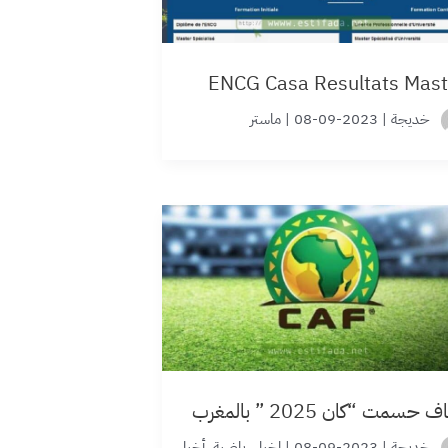
ENCG Casa Resultats Mast
خديجة
|
2023-09-08
|
ماستر
ف حسمت “كان 2025 ” بالمغرب
خديجة
|
2023-09-08
|
اخبار رياضية
,
أخبار