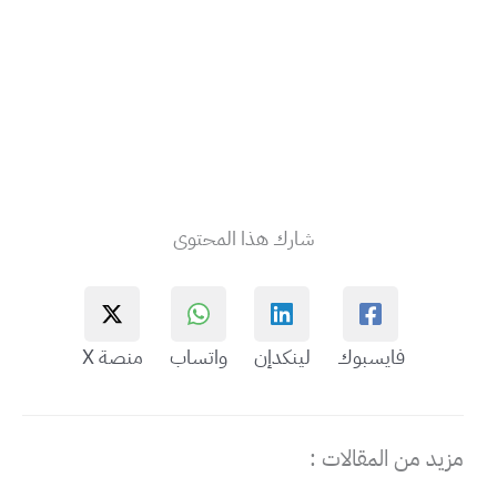
شارك هذا المحتوى
فايسبوك
لينكدإن
واتساب
منصة X
مزيد من المقالات :