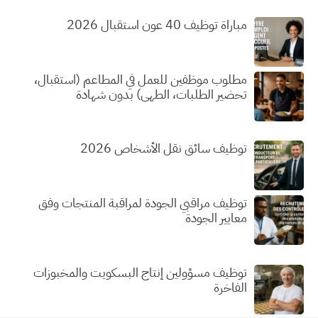
مباراة توظيف 40 عون استقبال 2026
مطلوب موظفين للعمل في المطاعم (استقبال،
تحضير الطلبات، الطهي) بدون شهادة
توظيف سائق نقل الأشخاص 2026
توظيف مراقبي الجودة لمراقبة المنتجات وفق
معايير الجودة
توظيف مسؤولين إنتاج البسكويت والمخبوزات
الفاخرة