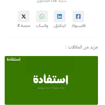
شارك هذا المحتوى
فايسبوك
لينكدإن
واتساب
منصة X
مزيد من المقالات :