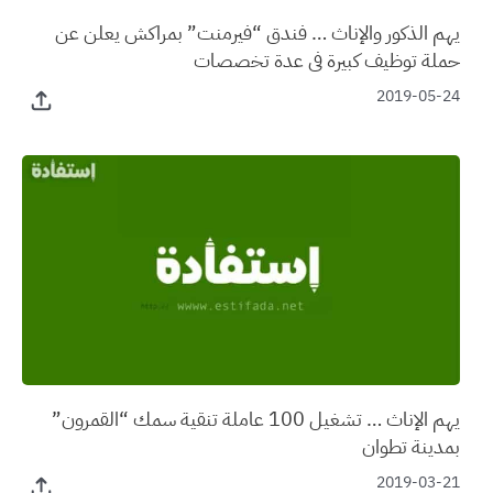
يهم الذكور والإناث … فندق “فيرمنت” بمراكش يعلن عن
حملة توظيف كبيرة في عدة تخصصات
2019-05-24
يهم الإناث … تشغيل 100 عاملة تنقية سمك “القمرون”
بمدينة تطوان
2019-03-21