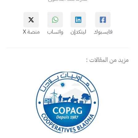
فايسبوك
لينكدإن
واتساب
منصة X
مزيد من المقالات :