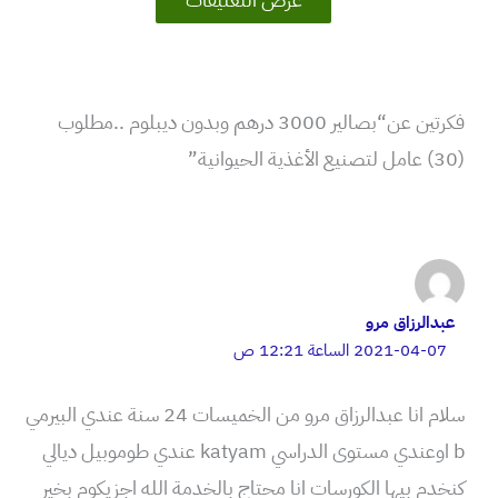
فكرتين عن“بصالير 3000 درهم وبدون ديبلوم ..مطلوب
(30) عامل لتصنيع الأغذية الحيوانية”
عبدالرزاق مرو
2021-04-07 الساعة 12:21 ص
سلام انا عبدالرزاق مرو من الخميسات 24 سنة عندي البيرمي
b اوعندي مستوى الدراسي katyam عندي طوموبيل ديالي
كنخدم بيها الكورسات انا محتاج بالخدمة الله اجزيكوم بخير