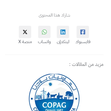
شارك هذا المحتوى
فايسبوك
لينكدإن
واتساب
منصة X
مزيد من المقالات :