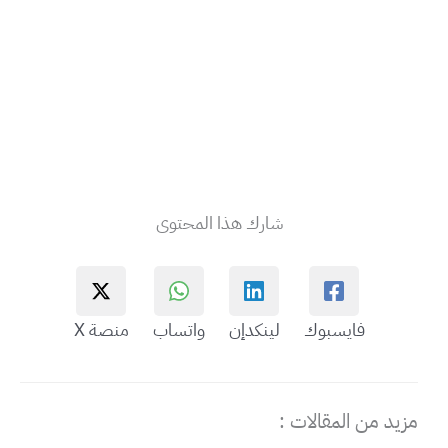
شارك هذا المحتوى
فايسبوك
لينكدإن
واتساب
منصة X
مزيد من المقالات :