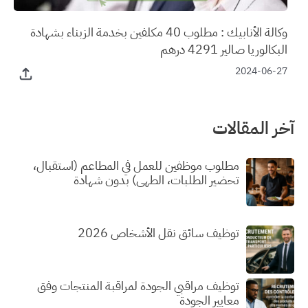
وكالة الأنابيك : مطلوب 40 مكلفين بخدمة الزبناء بشهادة
البكالوريا صالير 4291 درهم
2024-06-27
آخر المقالات
مطلوب موظفين للعمل في المطاعم (استقبال،
تحضير الطلبات، الطهي) بدون شهادة
توظيف سائق نقل الأشخاص 2026
توظيف مراقبي الجودة لمراقبة المنتجات وفق
معايير الجودة