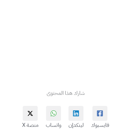
شارك هذا المحتوى
فايسبوك
لينكدإن
واتساب
منصة X