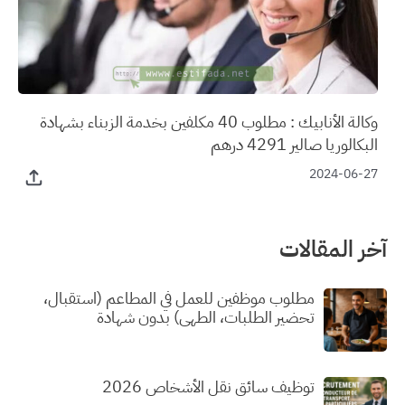
وكالة الأنابيك : مطلوب 40 مكلفين بخدمة الزبناء بشهادة
البكالوريا صالير 4291 درهم
2024-06-27
آخر المقالات
مطلوب موظفين للعمل في المطاعم (استقبال،
تحضير الطلبات، الطهي) بدون شهادة
توظيف سائق نقل الأشخاص 2026