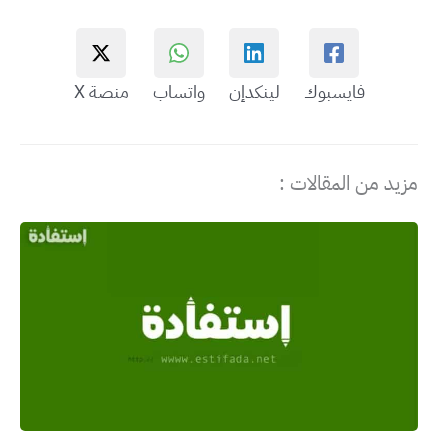
فايسبوك
لينكدإن
واتساب
منصة X
مزيد من المقالات :