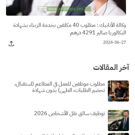
وكالة الأنابيك : مطلوب 40 مكلفين بخدمة الزبناء بشهادة
البكالوريا صالير 4291 درهم
2024-06-27
آخر المقالات
مطلوب موظفين للعمل في المطاعم (استقبال،
تحضير الطلبات، الطهي) بدون شهادة
توظيف سائق نقل الأشخاص 2026