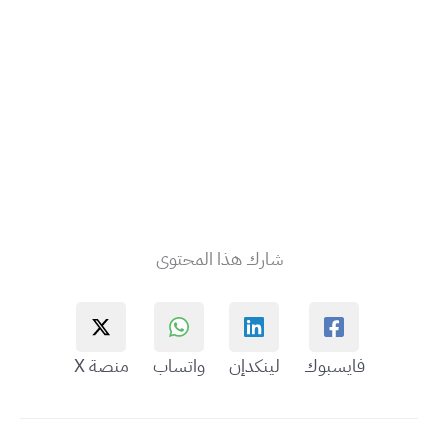
شارك هذا المحتوى
فايسبوك
لينكدإن
واتساب
منصة X