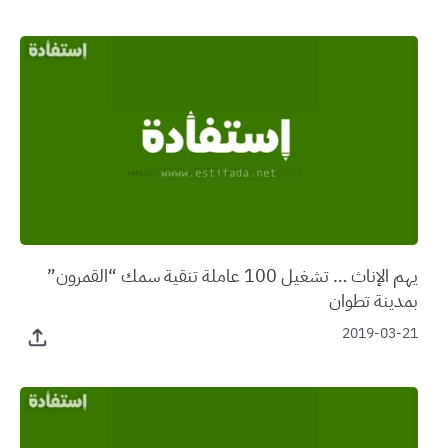
يهم الإناث … تشغيل 100 عاملة تنقية سمك “القمرون”
بمدينة تطوان
2019-03-21