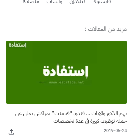
فايسبوك
لينكدإن
واتساب
منصة X
مزيد من المقالات :
يهم الذكور والإناث … فندق “فيرمنت” بمراكش يعلن عن
حملة توظيف كبيرة في عدة تخصصات
2019-05-24