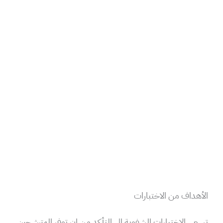
الأهداف من الاختبارات
تسعى الاختبارات الشفوية إلى التأكد من إن توفر المترشحين