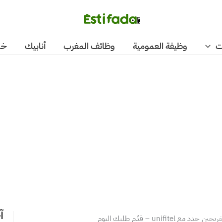
ت
وظيفة العمومية
وظائف المغرب
أنابيك
خد
آ
unifitel – قدّم طلبك اليوم