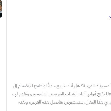
سيرتك المهنية؟ هل أنت خريج حديثًا وتطمح للانضمام إلى
شركة رائدة في مجالها؟ فإن شركة Unifitel تفتح أبوابها أمام الشباب الخريجين الطموحين، وتقدم لهم
ام. في هذا المقال، سنستعرض تفاصيل هذه الفرص، ونقدم