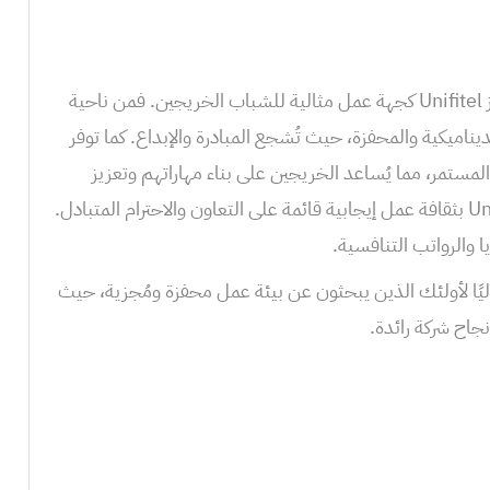
في البداية، دعونا نلقي نظرة على ما يميز Unifitel كجهة عمل مثالية للشباب الخريجين. فمن ناحية
ببيئتها العملة الديناميكية والمحفزة، حيث تُشجع المبادرة والإبداع. كما توفر
المستمر، مما يُساعد الخريجين على بناء مهاراتهم وتعزيز
قدراتهم. علاوة على ذلك، تتمتع Unifitel بثقافة عمل إيجابية قائمة على التعاون والاحترام المتبادل.
ا والرواتب التنافسية.
 تُعتبر Unifitel خيارًا مثاليًا لأولئك الذين يبحثون عن بيئة عمل محفزة ومُجزية، حيث
جاح شركة رائدة.