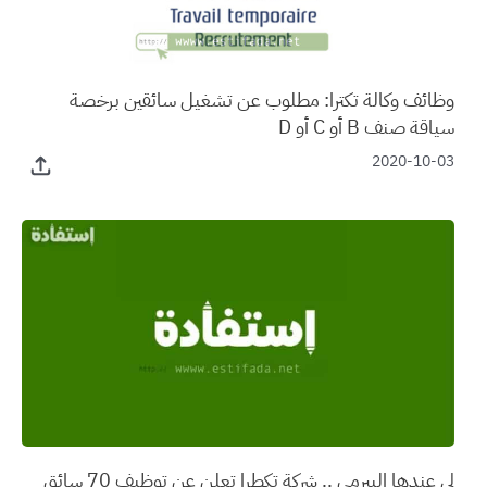
وظائف وكالة تكترا: مطلوب عن تشغيل سائقين برخصة
سياقة صنف B أو C أو D
2020-10-03
لي عندها البيرمي .. شركة تكطرا تعلن عن توظيف 70 سائق