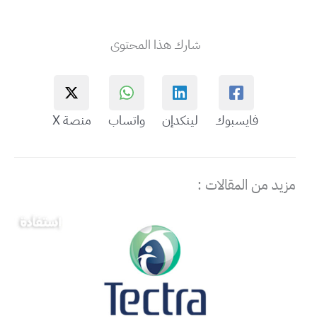
شارك هذا المحتوى
فايسبوك
لينكدإن
واتساب
منصة X
مزيد من المقالات :