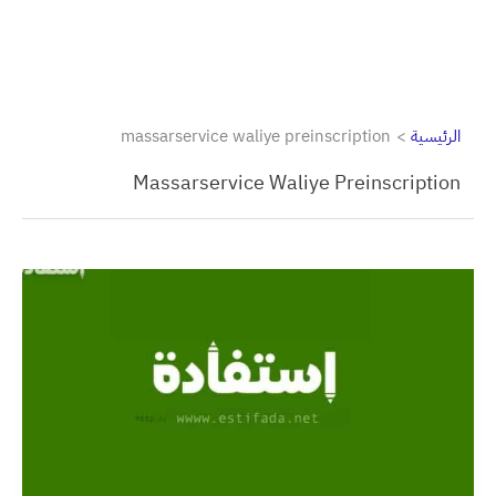
الرئيسية
massarservice waliye preinscription
Massarservice Waliye Preinscription