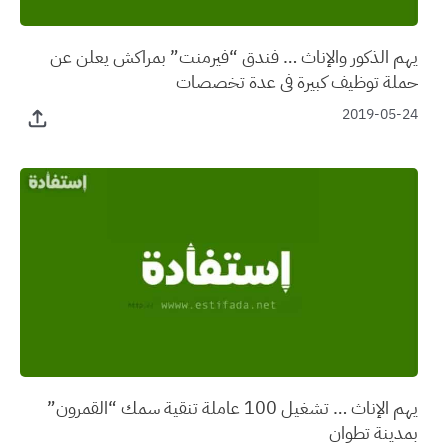
يهم الذكور والإناث … فندق “فيرمنت” بمراكش يعلن عن
حملة توظيف كبيرة في عدة تخصصات
2019-05-24
يهم الإناث … تشغيل 100 عاملة تنقية سمك “القمرون”
بمدينة تطوان