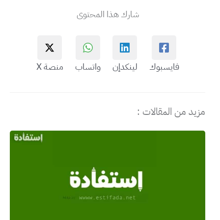
شارك هذا المحتوى
فايسبوك
لينكدإن
واتساب
منصة X
مزيد من المقالات :