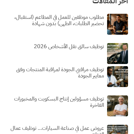
آخر المقالات
مطلوب موظفين للعمل في المطاعم (استقبال،
تحضير الطلبات، الطهي) بدون شهادة
توظيف سائق نقل الأشخاص 2026
توظيف مراقبي الجودة لمراقبة المنتجات وفق
معايير الجودة
توظيف مسؤولين إنتاج البسكويت والمخبوزات
الفاخرة
عروض عمل في صناعة السيارات… توظيف عمال