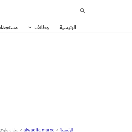
خطي
البحث
لى
لمحتوى
الرئيسية
وظائف
مستجدا
الرئيسية
alwadifa maroc
مباراة ولوج 