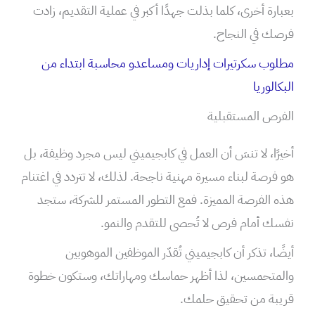
بعبارة أخرى، كلما بذلت جهدًا أكبر في عملية التقديم، زادت
فرصك في النجاح.
مطلوب سكرتيرات إداريات ومساعدو محاسبة ابتداء من
البكالوريا
الفرص المستقبلية
أخيرًا، لا تنسَ أن العمل في كابجيميني ليس مجرد وظيفة، بل
هو فرصة لبناء مسيرة مهنية ناجحة. لذلك، لا تتردد في اغتنام
هذه الفرصة المميزة. فمع التطور المستمر للشركة، ستجد
نفسك أمام فرص لا تُحصى للتقدم والنمو.
أيضًا، تذكر أن كابجيميني تُقدّر الموظفين الموهوبين
والمتحمسين، لذا أظهر حماسك ومهاراتك، وستكون خطوة
قريبة من تحقيق حلمك.