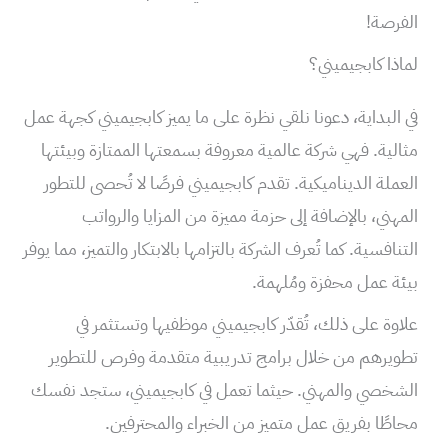
الفرصة!
لماذا كابجيميني؟
في البداية، دعونا نلقي نظرة على ما يميز كابجيميني كجهة عمل
مثالية. فهي شركة عالمية معروفة بسمعتها الممتازة وبيئتها
العملة الديناميكية. تقدم كابجيميني فرصًا لا تُحصى للتطور
المهني، بالإضافة إلى حزمة مميزة من المزايا والرواتب
التنافسية. كما تُعرف الشركة بالتزامها بالابتكار والتميز، مما يوفر
بيئة عمل محفزة ومُلهمة.
علاوة على ذلك، تُقدّر كابجيميني موظفيها وتستثمر في
تطويرهم من خلال برامج تدريبية متقدمة وفرص للتطوير
الشخصي والمهني. حيثما تعمل في كابجيميني، ستجد نفسك
محاطًا بفريق عمل متميز من الخبراء والمحترفين.