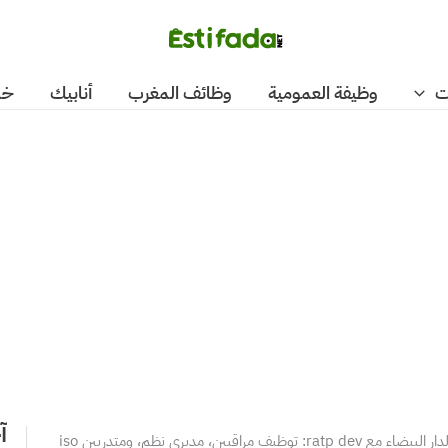
ت
وظيفة العمومية
وظائف المغرب
أنابيك
خد
آ
توظيف مراقبين، مديري نظم، ومتدربين iso