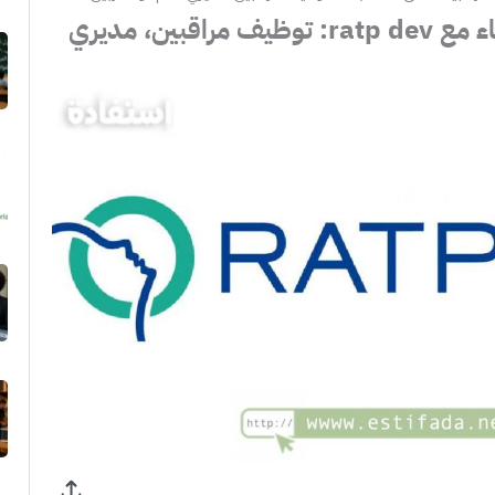
فرص عمل في الدار البيضاء مع ratp dev: توظيف مراقبين، مديري