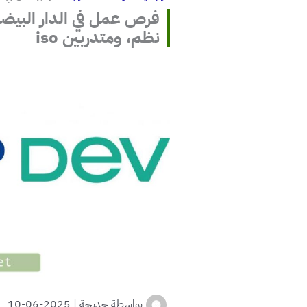
نظم، ومتدربين iso
بواسطة
خديجة
|
2025-06-10