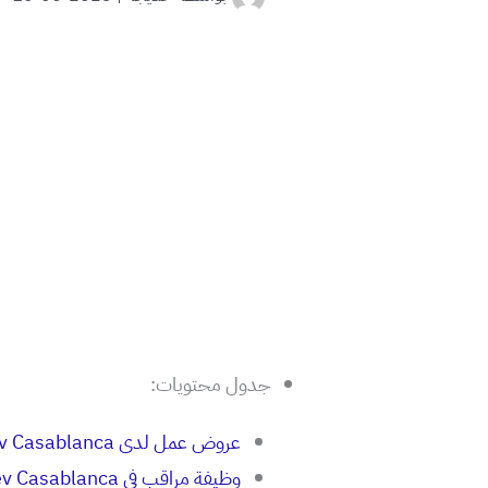
جدول محتويات:
عروض عمل لدى RATP Dev Casablanca
وظيفة مراقب في RATP Dev Casablanca: مسؤولية و تحدي