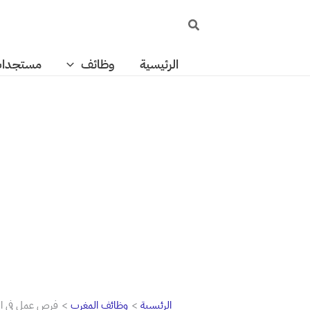
خطي
البحث
لى
لمحتوى
الرئيسية
وظائف
مستجدا
الرئيسية
وظائف المغرب
فرص عمل في الدار البيضاء مع ratp dev: 