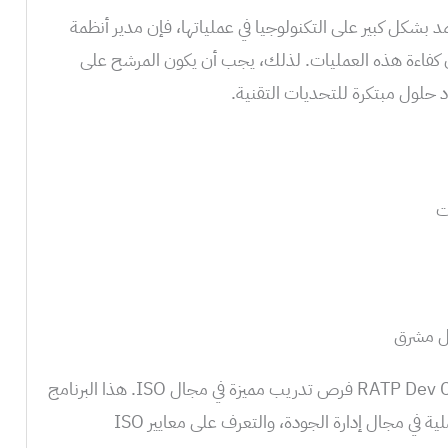
 RATP Dev Casablanca تعتمد بشكل كبير على التكنولوجيا في عملياتها، فإن مدير أنظمة
ن كفاءة هذه العمليات. لذلك، يجب أن يكون المرشح على
اد حلول مبتكرة للتحديات التقنية.
ت
إضافة إلى ما سبق، تقدم RATP Dev Casablanca فرص تدريب مميزة في مجال ISO. هذا البرنامج
يُتيح للمتدربين فرصة اكتساب خبرة عملية في مجال إدارة الجودة، والتعرف على معايير ISO