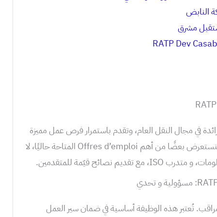
ة النابض
RATP Dev Casabla شركة رائدة في مجال النقل العام، وتقدم باستمرار فرص عمل مميزة
للمهنيين الطموحين. في هذا المقال، سنستعرض بعضًا من أهم Offres d’emploi المتاحة حاليًا، لا
يم نصائح قيّمة للمتقدمين.
راقب. تُعتبر هذه الوظيفة أساسية في ضمان سير العمل