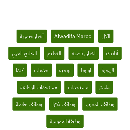
Filter
الكل
Alwadifa Maroc
أخبار حصرية
posts
by
أنابيك
اخبار رياضية
التعليم
الخليج العربي
category
الهجرة
اوروبا
توجيه
خدمات
كندا
ماستر
مستجدات
مستجدات الوظيفة
وظائف المغرب
وظائف تكترا
وظائف خاصة
وظيفة العمومية