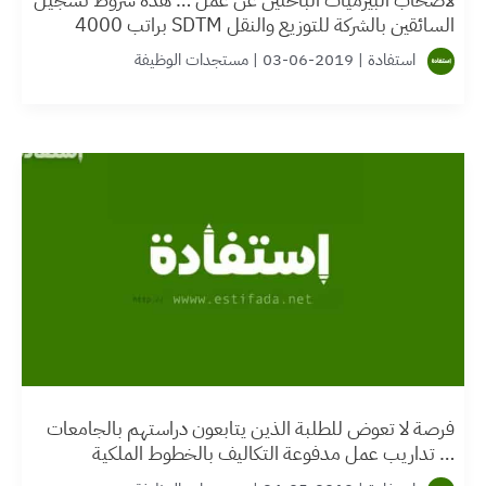
السائقين بالشركة للتوزيع والنقل SDTM براتب 4000
شهري درهم
استفادة
|
2019-06-03
|
مستجدات الوظيفة
فرصة لا تعوض للطلبة الذين يتابعون دراستهم بالجامعات
… تداريب عمل مدفوعة التكاليف بالخطوط الملكية
المغربية + راتب شهري 2000 درهم