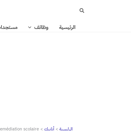
خطي
البحث
لى
لمحتوى
الرئيسية
وظائف
مستجدا
الرئيسية
أنابيك
remédiation scolaire