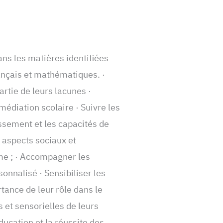
ans les matières identifiées
rançais et mathématiques. ·
rtie de leurs lacunes ·
édiation scolaire · Suivre les
ssement et les capacités de
s aspects sociaux et
me ; · Accompagner les
onnalisé · Sensibiliser les
rtance de leur rôle dans le
 et sensorielles de leurs
ducation et la réussite des