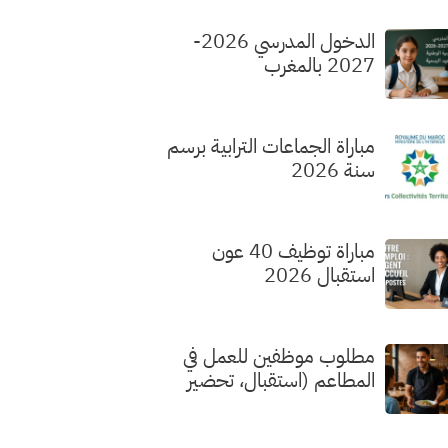
الدخول المدرسي 2026-
2027 بالمغرب
مباراة الجماعات الترابية برسم
سنة 2026
مباراة توظيف 40 عون
استقبال 2026
مطلوب موظفين للعمل في
المطاعم (استقبال، تحضير
الطلبات، الطهي) بدون شهادة