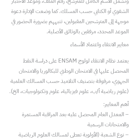
وتشمل الاسم الكامل للمترشح، رقم الملف، وموعد الاختبار
الشفوي أو الكتابي حسب المسلك. كما وضعت الإدارة دعوة
موجهة إلى المترشحين المقبولين، تنبههم بضرورة الحضور في
الموعد المحدد، مرفقين بالوثائق الأصلية.
معايير الانتقاء واعتماد الأسماء
يعتمد نظام الانتقاء لولوج ENSAM على دراسة النقط
المحصل عليها في الامتحان الوطني للبكالوريا والامتحان
الجهوي، مرفوقة بتصنيف التلاميذ حسب المسالك العلمية
(علوم رياضية أ/ب، علوم فيزيائية، علوم وتكنولوجيات، الخ).
أهم المعايير:
– المعدل العام المحصل عليه بعد المراقبة المستمرة
والامتحانات الرسمية
– نوع الشعبة (الأولوية تعطى لمسالك العلوم الرياضية