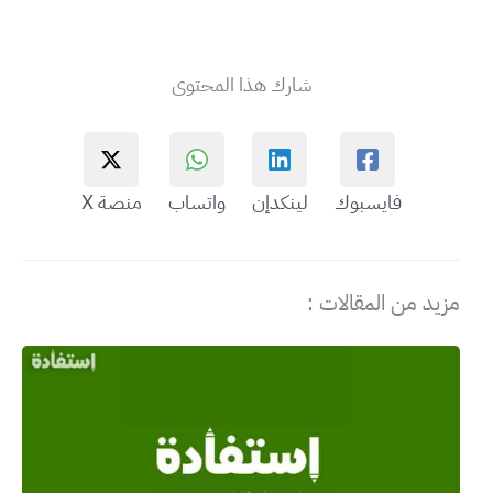
شارك هذا المحتوى
فايسبوك
لينكدإن
واتساب
منصة X
مزيد من المقالات :