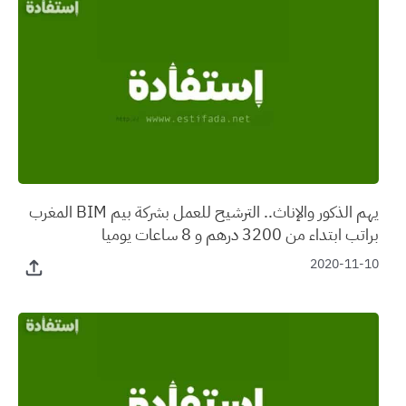
يهم الذكور والإناث.. الترشيح للعمل بشركة بيم BIM المغرب
براتب ابتداء من 3200 درهم و 8 ساعات يوميا
2020-11-10