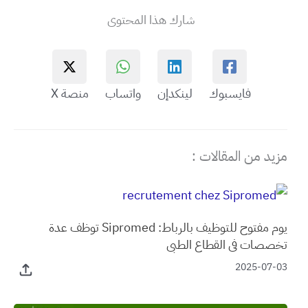
شارك هذا المحتوى
فايسبوك
لينكدإن
واتساب
منصة X
مزيد من المقالات :
يوم مفتوح للتوظيف بالرباط: Sipromed توظف عدة
تخصصات في القطاع الطبي
2025-07-03