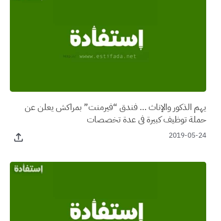
يهم الذكور والإناث … فندق “فيرمنت” بمراكش يعلن عن
حملة توظيف كبيرة في عدة تخصصات
2019-05-24