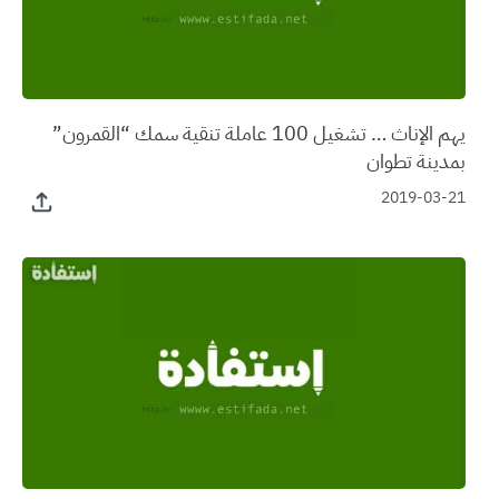
يهم الإناث … تشغيل 100 عاملة تنقية سمك “القمرون”
بمدينة تطوان
2019-03-21