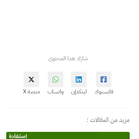
شارك هذا المحتوى
فايسبوك
لينكدإن
واتساب
منصة X
مزيد من المقالات :