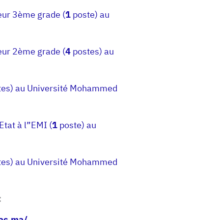
eur 3ème grade (
1
poste) au
eur 2ème grade (
4
postes) au
es) au Université Mohammed
tat à l”EMI (
1
poste) au
es) au Université Mohammed
:
.ac.ma/