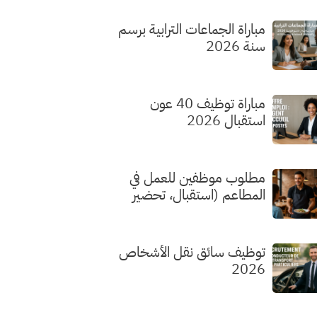
مباراة الجماعات الترابية برسم
سنة 2026
مباراة توظيف 40 عون
استقبال 2026
مطلوب موظفين للعمل في
المطاعم (استقبال، تحضير
الطلبات، الطهي) بدون شهادة
توظيف سائق نقل الأشخاص
2026