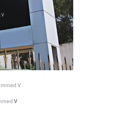
hammed V
ammed
V