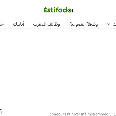
ت
وظيفة العمومية
وظائف المغرب
أنابيك
خد
آ
concours l’université mohammed v (1