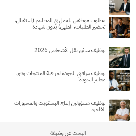
مطلوب موظفين للعمل في المطاعم (استقبال،
تحضير الطلبات، الطهي) بدون شهادة
توظيف سائق نقل الأشخاص 2026
توظيف مراقبي الجودة لمراقبة المنتجات وفق
معايير الجودة
توظيف مسؤولين إنتاج البسكويت والمخبوزات
الفاخرة
البحث عن وظيفة