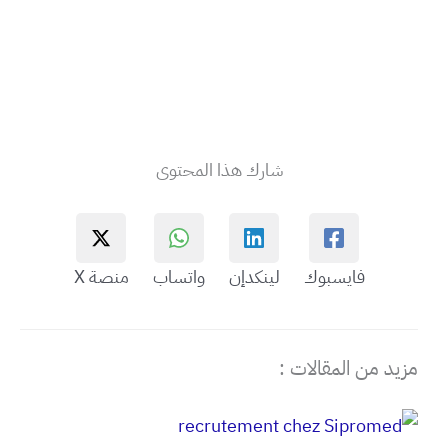
شارك هذا المحتوى
فايسبوك
لينكدإن
واتساب
منصة X
مزيد من المقالات :