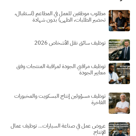
مطلوب موظفين للعمل في المطاعم (استقبال،
تحضير الطلبات، الطهي) بدون شهادة
توظيف سائق نقل الأشخاص 2026
توظيف مراقبي الجودة لمراقبة المنتجات وفق
معايير الجودة
توظيف مسؤولين إنتاج البسكويت والمخبوزات
الفاخرة
عروض عمل في صناعة السيارات… توظيف عمال
الإنتاج