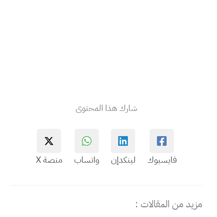
شارك هذا المحتوى
فايسبوك
لينكدإن
واتساب
منصة X
مزيد من المقالات :