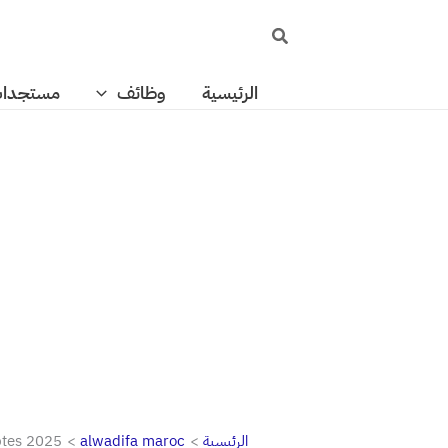
خطي
البحث
لى
لمحتوى
الرئيسية
وظائف
مستجدا
الرئيسية
alwadifa maroc
ptes 2025