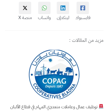
فايسبوك
لينكدإن
واتساب
منصة X
مزيد من المقالات :
توظيف عمال وعاملات متعددِي المهام في قطاع الألبان