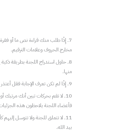
7. إِذْا طلب منك قراءة نص ما أو فقر
مخارج الحروف وعلامات الترقيم.
8. حاول استدراج اللجنة بطريقة ذكية
منها.
9. إِذْا لم تكن تعرف الإجابة فقل أعتذر لقد غاب عني الجواب..ولا تقدم أجوبة عشوائية
10. لا تقم بحركات تبين أنك مرتبك 
فأعضاء اللجنة يلاحظون هذه الجزئيات
11. لا تتملق للجنة ولا تتوسل إليه
بيد الله.