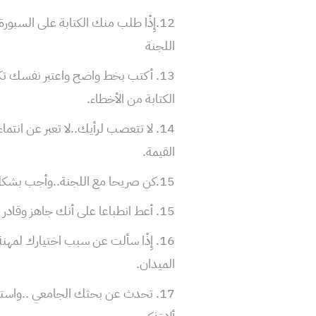
12.إِذْا طلب منك الكتابة على السب
اللجنة
13. أكتب بخط واضح واعتبر نفسك تك
الكتابة من الأخطاء.
14. لا تتعصب لرأيك..لا تعبر عن انت
القيمة.
15.كن صريحا مع اللجنة..وأجب بشكل واضح ومن دون مراوغات وتزييف.
15. أعط انطباعا على أنك جاهز وقادر على ممارسة مهنة التعليم .
16. إِذْا سألت عن سبب اختيارك لمهنة
الميدان.
17. تحدث عن بحثك الجامعي ..واستع