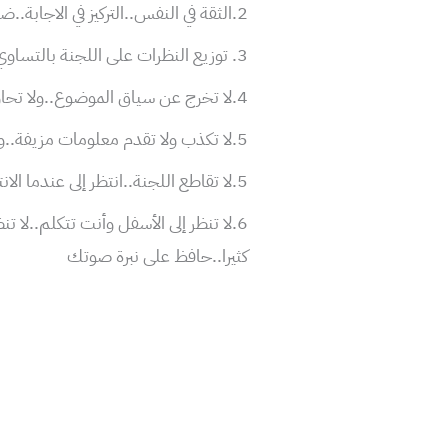
2.الثقة في النفس..التركيز في الاجابة..ضبط النفس..عدم التضايق من الأسئلة الفخ.
3. توزيع النظرات على اللجنة بالتساوي..ولا تكتف بالشخص الذي طرح عليك السؤال
4.لا تخرج عن سياق الموضوع..ولا تحاول تمويه اللجنة.
5.لا تكذب ولا تقدم معلومات مزيفة..ولا تدعي المعرفة.
5.لا تقاطع اللجنة..انتظر إلى عندما الانتهاء تم قم بالرد بطريقة لبقة.
6.لا تنظر إلى الأسفل وأنت تتكلم..لا 
كثيرا..حافظ على نبرة صوتك