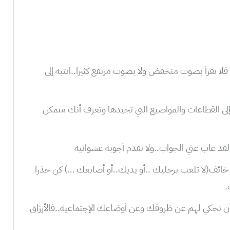
ة فلا تقرأ بصوت منخفض ولا بصوت مرتفع كثيرا..انتبه إلى
 إلى القطاعات والمواضيع التي تجيدها وتعرف أنك متمكن
أو خائف(لا تلعب برجليك ..أو يديك..أو أصابعك …) كن حذرا
.
م كأن تحكي لهم عن ظروفك وعن أوضاعك الإجتماعية..فالأرزاق