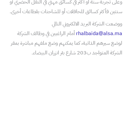
وعلى تجربة سنة او أكثر في كسائق مهني في النقل الحضري أو
سنتين فأكثر كسائق للحافلات أو للشاحنات بقطاعات أخرى.
ووضعت الشركة البريد الالكتروني التالي
rhalbaida@alsa.ma
أمام الراغبين في وظائف الشركة
لوضع سيرهم الذاتية، كما يمكنهم وضع ملفهم مباشرة بمقر
الشركة المتواجد ب203 شارع بئر انزران البيضاء.