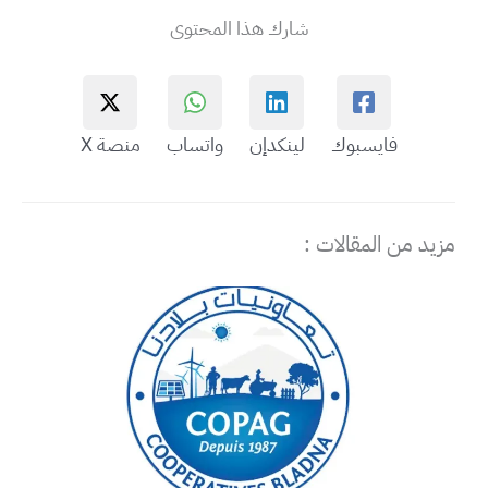
شارك هذا المحتوى
فايسبوك
لينكدإن
واتساب
منصة X
مزيد من المقالات :