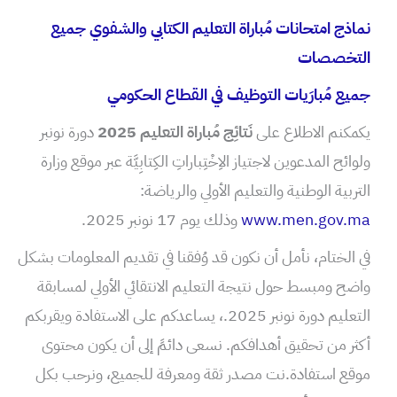
نماذج امتحانات مُباراة التعليم الكتابي والشفوي جميع
التخصصات
جميع مُبارَيات التوظيف في القطاع الحكومي
يكمكنم الاطلاع على
نَتائِج مُباراة التعليم 2025
دورة نونبر
ولوائح المدعوين لاجتياز الاِخْتِباراتِ الكِتابِيَّة عبر موقع وزارة
التربية الوطنية والتعليم الأولي والرياضة:
www.men.gov.ma
وذلك يوم 17 نونبر 2025.
في الختام، نأمل أن نكون قد وُفقنا في تقديم المعلومات بشكل
واضح ومبسط حول نتيجة التعليم الانتقائي الأولي لمسابقة
التعليم دورة نونبر 2025.، يساعدكم على الاستفادة ويقربكم
أكثر من تحقيق أهدافكم. نسعى دائمً إلى أن يكون محتوى
موقع استفادة.نت مصدر ثقة ومعرفة للجميع، ونرحب بكل