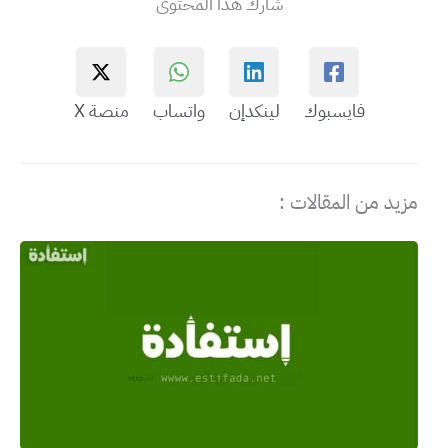
شارك هذا المحتوى
فايسبوك
لينكدإن
واتساب
منصة X
مزيد من المقالات :