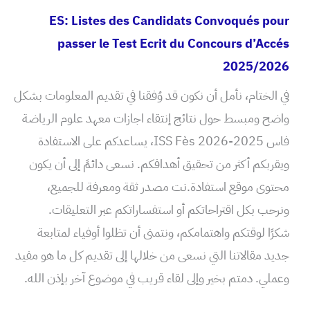
ES: Listes des Candidats Convoqués pour
passer le Test Ecrit du Concours d’Accés
2025/2026
في الختام، نأمل أن نكون قد وُفقنا في تقديم المعلومات بشكل
واضح ومبسط حول نتائج إنتقاء اجازات معهد علوم الرياضة
فاس ISS Fès 2026-2025، يساعدكم على الاستفادة
ويقربكم أكثر من تحقيق أهدافكم. نسعى دائمً إلى أن يكون
محتوى موقع استفادة.نت مصدر ثقة ومعرفة للجميع،
ونرحب بكل اقتراحاتكم أو استفساراتكم عبر التعليقات.
شكرًا لوقتكم واهتمامكم، ونتمنى أن تظلوا أوفياء لمتابعة
جديد مقالاتنا التي نسعى من خلالها إلى تقديم كل ما هو مفيد
وعملي. دمتم بخير وإلى لقاء قريب في موضوع آخر بإذن الله.