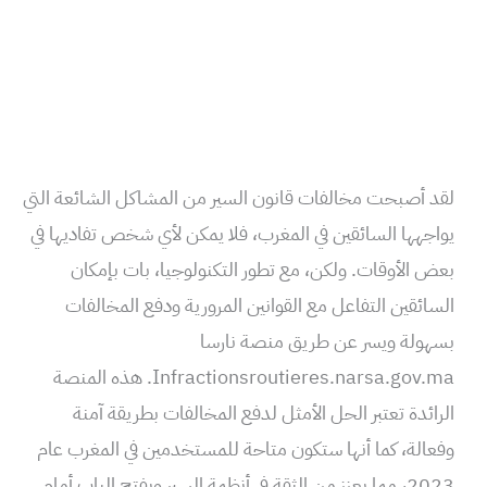
لقد أصبحت مخالفات قانون السير من المشاكل الشائعة التي
يواجهها السائقين في المغرب، فلا يمكن لأي شخص تفاديها في
بعض الأوقات. ولكن، مع تطور التكنولوجيا، بات بإمكان
السائقين التفاعل مع القوانين المرورية ودفع المخالفات
بسهولة ويسر عن طريق منصة نارسا
Infractionsroutieres.narsa.gov.ma. هذه المنصة
الرائدة تعتبر الحل الأمثل لدفع المخالفات بطريقة آمنة
وفعالة، كما أنها ستكون متاحة للمستخدمين في المغرب عام
2023، مما يعزز من الثقة في أنظمة السير ويفتح الباب أمام