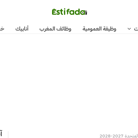
ت
وظيفة العمومية
وظائف المغرب
أنابيك
خد
آ
 2027-2028