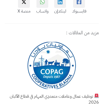
فايسبوك
لينكدإن
واتساب
منصة X
مزيد من المقالات :
توظيف عمال وعاملات متعددِي المهام في قطاع الألبان
2026