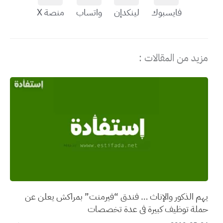
فايسبوك
لينكدإن
واتساب
منصة X
مزيد من المقالات :
يهم الذكور والإناث … فندق “فيرمنت” بمراكش يعلن عن
حملة توظيف كبيرة في عدة تخصصات