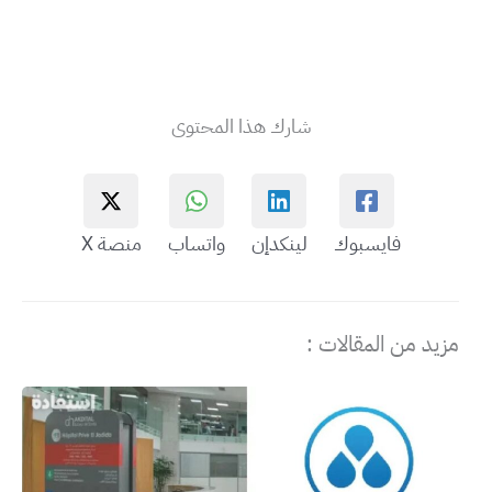
شارك هذا المحتوى
فايسبوك
لينكدإن
واتساب
منصة X
مزيد من المقالات :