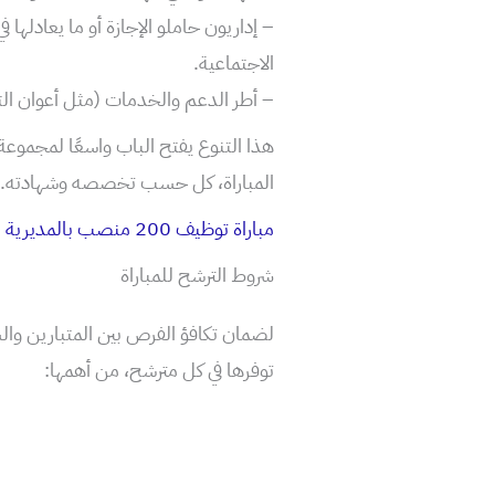
– إداريون حاملو الإجازة أو ما يعادلها ف
الاجتماعية.
– أطر الدعم والخدمات (مثل أعوان التن
هذا التنوع يفتح الباب واسعًا لمجموع
المباراة، كل حسب تخصصه وشهادته.
مباراة توظيف 200 منصب بالمديرية الجهوية للصحة بسوس ماسة
شروط الترشح للمباراة
لضمان تكافؤ الفرص بين المتبارين وال
توفرها في كل مترشح، من أهمها: