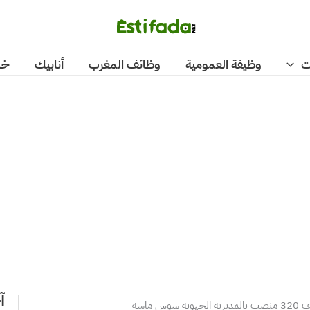
ت
وظيفة العمومية
وظائف المغرب
أنابيك
خد
آ
 سوس ماسة