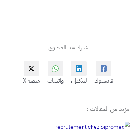
شارك هذا المحتوى
فايسبوك
لينكدإن
واتساب
منصة X
مزيد من المقالات :