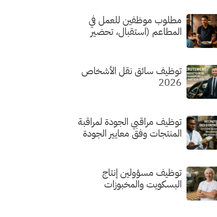
مطلوب موظفين للعمل في
المطاعم (استقبال، تحضير
الطلبات، الطهي) بدون شهادة
توظيف سائق نقل الأشخاص
2026
توظيف مراقبي الجودة لمراقبة
المنتجات وفق معايير الجودة
توظيف مسؤولين إنتاج
البسكويت والمخبوزات
الفاخرة