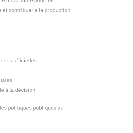
té importante pour les
 et contribuer à la production
iques officielles
iales
de à la décision
i des politiques publiques au