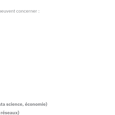
peuvent concerner :
ata science, économie)
 réseaux)