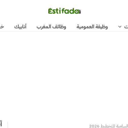
ت
وظيفة العمومية
وظائف المغرب
أنابيك
خد
آ
لسامية للتخطيط 2026