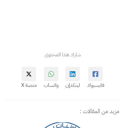
شارك هذا المحتوى
فايسبوك
لينكدإن
واتساب
منصة X
مزيد من المقالات :