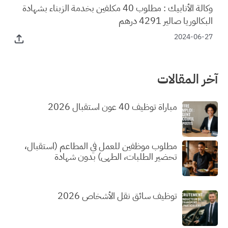
وكالة الأنابيك : مطلوب 40 مكلفين بخدمة الزبناء بشهادة
البكالوريا صالير 4291 درهم
2024-06-27
آخر المقالات
مباراة توظيف 40 عون استقبال 2026
مطلوب موظفين للعمل في المطاعم (استقبال،
تحضير الطلبات، الطهي) بدون شهادة
توظيف سائق نقل الأشخاص 2026