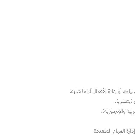
حة أو إدارة الأعمال أو ما شابه.
ر (يفضل).
بية والإنجليزية).
ارة المهام المتعددة.