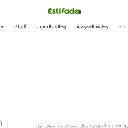
ت
وظيفة العمومية
وظائف المغرب
أنابيك
خد
آ
فر ومراقب أول