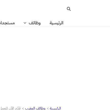
خطي
البحث
لى
لمحتوى
الرئيسية
وظائف
مستجدا
الرئيسية
وظائف المغرب
قدّم الآن للعمل في aya gold & silver: مطلوب مساعد س