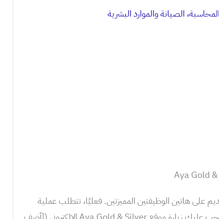
يم على هاتين الوظيفتين المميزتين. فعليًا، تتطلب عملية
التقديم خطوات بسيطة وسهلة. أولًا، يجب عليك زيارة موقع Aya Gold & Silver الإلكتروني ([أضف